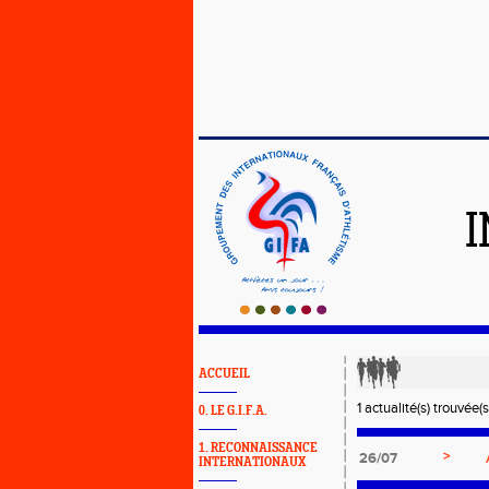
ACCUEIL
1 actualité(s) trouvée(s
0. LE G.I.F.A.
1. RECONNAISSANCE
>
26/07
INTERNATIONAUX