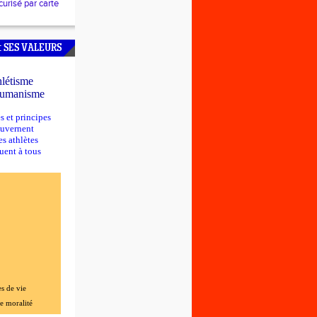
urisé par carte
EMPS
OUI
: SES VALEURS
RE
0m
létisme
N-COUEDRIAU
humanisme
aies
s et principes
JCZAK
ies
ouvernent
es athlètes
AULT-PAYS
uent à tous
ELLOT
CHET
n
S
DAYER
UMA
s de vie
e moralité
abilité