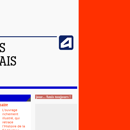
S
AIS
Athlètes un jour... Amis toujours !
naire
L'ouvrage
richement
illustré, qui
retrace
l’Histoire de la