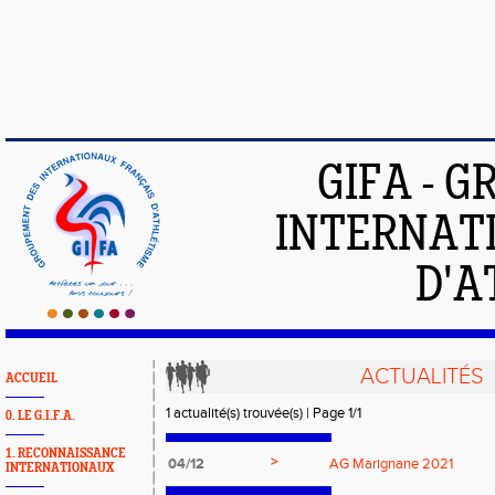
GIFA - 
INTERNAT
D'A
ACTUALITÉS
ACCUEIL
1 actualité(s) trouvée(s) | Page 1/1
0. LE G.I.F.A.
1. RECONNAISSANCE
>
04/12
AG Marignane 2021
INTERNATIONAUX