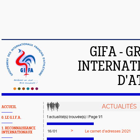
GIFA - 
INTERNAT
D'A
ACTUALITÉS
ACCUEIL
1 actualité(s) trouvée(s) | Page 1/1
0. LE G.I.F.A.
1. RECONNAISSANCE
>
16/01
Le carnet d'adresses 2021
INTERNATIONAUX