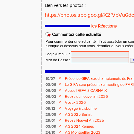
Lien vers les photos :
https://photos.app.goo.gl/X2fVbVu6
les Réactions
Commentez cette actualité
Pour commenter une actualité il faut posséder un compt
rubrique ci-dessous pour vous identifier ou vous crée
Login (Email)
:
Mot de Passe
:
>
10/07
Présence GIFA aux championnats de Fran
>
03/06
Le GIFA sera présent au meeting de PAR
>
06/03
Accueil GIFA à CARHAIX
>
06/02
Repas du nouvel an 2026
>
03/01
Vœux 2026
>
09/12
Voyage à Lisbonne
>
28/08
AG 2025 Sarlat
>
29/01
Repas Nouvel An 2025
>
03/09
AG 2024 Rennes
>
24/10
AG Montpellier 2023