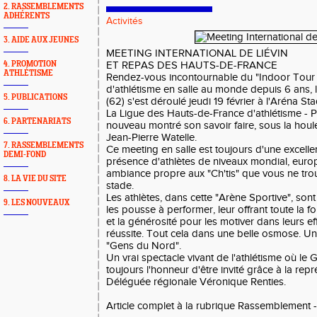
2. RASSEMBLEMENTS
ADHÉRENTS
Activités
3. AIDE AUX JEUNES
MEETING INTERNATIONAL DE LIÉVIN
4. PROMOTION
ET REPAS DES HAUTS-DE-FRANCE
ATHLÉTISME
Rendez-vous incontournable du "Indoor Tour 
d'athlétisme en salle au monde depuis 6 ans, 
5. PUBLICATIONS
(62) s'est déroulé jeudi 19 février à l'Aréna St
La Ligue des Hauts-de-France d'athlétisme - 
6. PARTENARIATS
nouveau montré son savoir faire, sous la houle
Jean-Pierre Watelle.
7. RASSEMBLEMENTS
Ce meeting en salle est toujours d'une excellen
DEMI-FOND
présence d'athlètes de niveaux mondial, euro
ambiance propre aux "Ch'tis" que vous ne tro
8. LA VIE DU SITE
stade.
Les athlètes, dans cette "Arène Sportive", sont
9. LES NOUVEAUX
les pousse à performer, leur offrant toute la fo
et la générosité pour les motiver dans leurs ef
réussite. Tout cela dans une belle osmose. U
"Gens du Nord".
Un vrai spectacle vivant de l'athlétisme où le
toujours l'honneur d'être invité grâce à la repr
Déléguée régionale Véronique Renties.
Article complet à la rubrique Rassemblement 