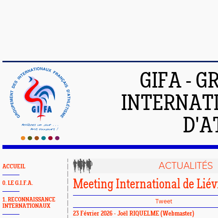
GIFA - 
INTERNAT
D'A
ACTUALITÉS
ACCUEIL
Meeting International de Liév
0. LE G.I.F.A.
1. RECONNAISSANCE
Tweet
INTERNATIONAUX
23 Février 2026 -
Joël RIQUELME
(Webmaster)