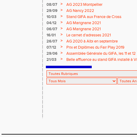
>
08/07
AG 2023 Montpellier
>
29/09
AG Nancy 2022
>
10/03
Stand GIFA aux France de Cross
>
04/12
AG Marignane 2021
>
06/07
AG Marignane 2021
>
16/01
Le carnet d'adresses 2021
>
26/07
AG 2020 à Albi en septembre
>
07/12
Prix et Diplômes du Fair Play 2019
>
29/06
Assemblée Générale du GIFA, les 11 et 1
Royal de Blois.
>
21/03
Belle affluence au stand GIFA installé à 
France de Cross