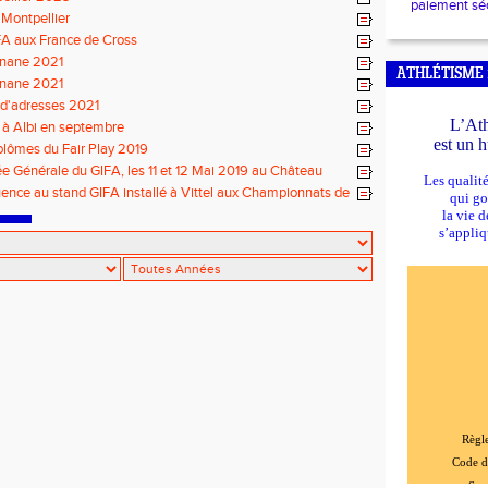
paiement séc
Montpellier
Corinne BONT
Demi-fond
A aux France de Cross
Hassan SEBTA
nane 2021
Fond, 25km
ATHLÉTISME 
nane 2021
Claude BRUYE
 d'adresses 2021
Sprint, 4 x 10
L’Ath
à Albi en septembre
Viviane BONVI
est un 
iplômes du Fair Play 2019
400m, 400m h
 Générale du GIFA, les 11 et 12 Mai 2019 au Château
Francis RATA
Les qualité
lois.
Sprint 110m Ha
luence au stand GIFA installé à Vittel aux Championnats de
qui g
 Cross
la vie d
Huguette JOU
Fond, 100 km
s’appliq
Jean-Michel B
Perche
Jacques MARE
25km, Maratho
Serge OLIVARE
Demi-F
ond
Bertrand HOU
Sprint 400m
Daniel SANGO
Sprint, Relais
Règle
Karl SINTONI
Code d
Marteau
Soci