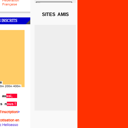
Fédération
Française
SITES AMIS
 INSCRITS
ER
s,100m 200m 400m
OUISON
ne
au
ssi,
 ROSE
ns n
ous !
,100m 200m 400m
d'inscription
>
cotisation en
NDET
c Helloasso