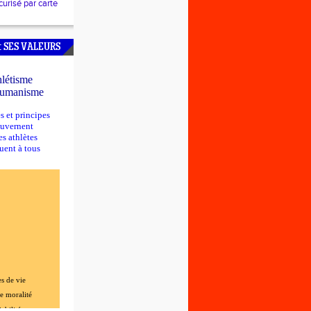
urisé par carte
EMPS
OUI
: SES VALEURS
RE
0m
létisme
N-COUEDRIAU
humanisme
aies
JCZAK
s et principes
ies
ouvernent
es athlètes
AULT-PAYS
uent à tous
ELLOT
CHET
n
S
DAYER
UMA
s de vie
e moralité
abilité