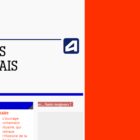
S
AIS
Athlètes un jour... Amis toujours !
naire
L'ouvrage
richement
illustré, qui
retrace
l’Histoire de la