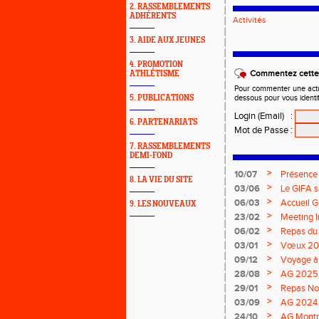
2. RASSEMBLEMENTS
ADHÉRENTS
Activités
3. AIDE AUX JEUNES
4. PROMOTION
Commentez cette 
ATHLÉTISME
Pour commenter une actual
5. PUBLICATIONS
dessous pour vous identi
Login (Email)
:
6. PARTENARIATS
Mot de Passe
:
7. RASSEMBLEMENTS
DEMI-FOND
>
10/07
Présence
8. LA VIE DU SITE
>
03/06
Le GIFA s
>
06/03
Accueil 
9. LES NOUVEAUX
>
23/02
Meeting I
>
06/02
Repas du
>
03/01
Vœux 2
>
09/12
Voyage à
>
28/08
AG 2025 
>
29/01
Repas No
>
03/09
AG 2024
>
24/10
AG Montp