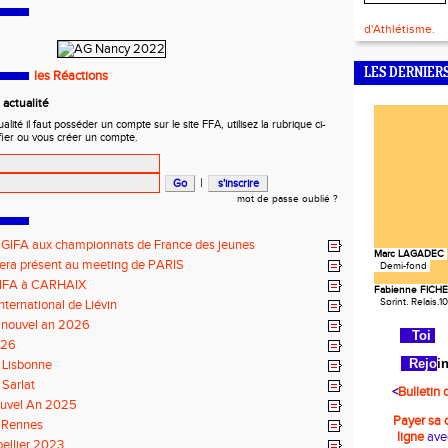
d'Athlétisme.
LES DERNIERS
les Réactions
actualité
ité il faut posséder un compte sur le site FFA, utilisez la rubrique ci-
fier ou vous créer un compte.
|
mot de passe oublié ?
 GIFA aux championnats de France des jeunes
Marc LAGADEC
Demi-fond
era présent au meeting de PARIS
GIFA à CARHAIX
Fabienne FICH
Sprint, Relai
nternational de Liévin
Jean-Claude L
 nouvel an 2026
25km, Montag
To
i
026
Lucien SAINTE
Rejo
i
 Lisbonne
Sprint, Relais
Sarlat
<
Bulletin 
Luc GODET
uvel An 2025
Décathlon
Payer sa 
 Rennes
Cécile MALFO
ligne
ave
Sprint 400m
ellier 2023