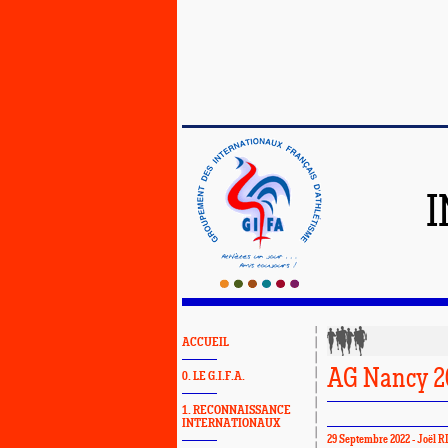
ACCUEIL
AG Nancy 2
0. LE G.I.F.A.
1. RECONNAISSANCE
INTERNATIONAUX
29 Septembre 2022 -
Joël 