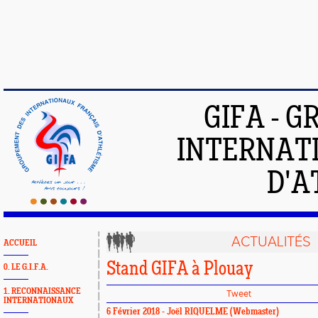
GIFA - 
INTERNAT
D'A
ACTUALITÉS
ACCUEIL
Stand GIFA à Plouay
0. LE G.I.F.A.
1. RECONNAISSANCE
Tweet
INTERNATIONAUX
6 Février 2018 -
Joël RIQUELME
(Webmaster)