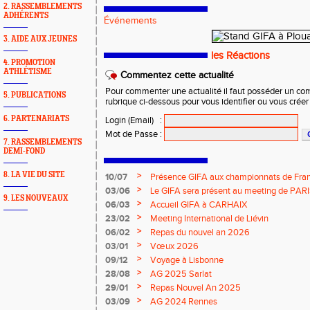
2. RASSEMBLEMENTS
ADHÉRENTS
Événements
3. AIDE AUX JEUNES
les Réactions
4. PROMOTION
ATHLÉTISME
Commentez cette actualité
Pour commenter une actualité il faut posséder un compt
5. PUBLICATIONS
rubrique ci-dessous pour vous identifier ou vous crée
6. PARTENARIATS
Login (Email)
:
Mot de Passe
:
7. RASSEMBLEMENTS
DEMI-FOND
8. LA VIE DU SITE
>
10/07
Présence GIFA aux championnats de Fran
>
03/06
Le GIFA sera présent au meeting de PAR
9. LES NOUVEAUX
>
06/03
Accueil GIFA à CARHAIX
>
23/02
Meeting International de Liévin
>
06/02
Repas du nouvel an 2026
>
03/01
Vœux 2026
>
09/12
Voyage à Lisbonne
>
28/08
AG 2025 Sarlat
>
29/01
Repas Nouvel An 2025
>
03/09
AG 2024 Rennes